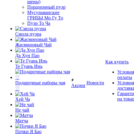
шены)
Порционный пуэр
Мусульманские
ГРИБЫ Мо Гу То
Пуэр То Ча
Смола пуэра
Жасминовый Чай
Да Хун Пао
Как купить
Те Гуань Инь
Условия
оплаты
Подарочные наборы чая
Новости
Условия
Акции
доставк
♡
Гаранти
на това
Хей Ча
Не чай
Матча
Почки Я Бао