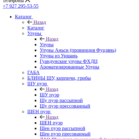
Телефоны
+7 927 295-53-55
Каталог
Назад
Каталог
Улуны
Назад
Улуны
Улуны Аньси (провинция Фуцзянь)
Улуны из Уишань
Гуандунские улуны ФХДЦ
Ароматизированные Улуны
ГАБА
БЛИНЫ ШУ, кирпичи, грибы
ШУ пуэр
Назад
ШУ пуэр
Шу пуэр рассыпной
Шу пуэр прессованный
ШЕН пуэр
Назад
ШЕН пуэр
Шен пуэр рассыпной
Шен пуэр пресованный