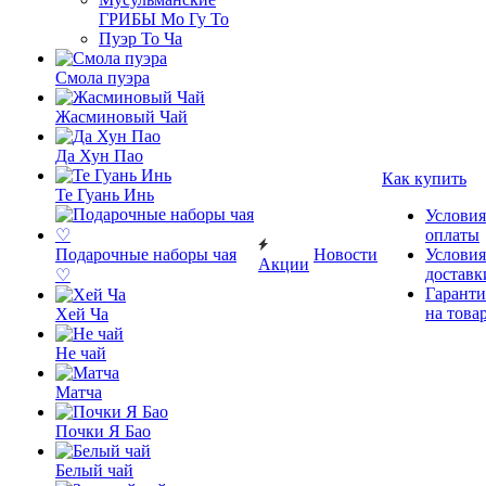
ГРИБЫ Мо Гу То
Пуэр То Ча
Смола пуэра
Жасминовый Чай
Да Хун Пао
Как купить
Те Гуань Инь
Условия
оплаты
Подарочные наборы чая
Новости
Условия
Акции
доставк
♡
Гаранти
на това
Хей Ча
Не чай
Матча
Почки Я Бао
Белый чай