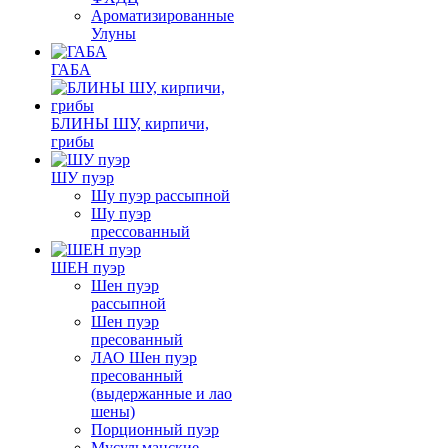
Ароматизированные
Улуны
ГАБА
БЛИНЫ ШУ, кирпичи,
грибы
ШУ пуэр
Шу пуэр рассыпной
Шу пуэр
прессованный
ШЕН пуэр
Шен пуэр
рассыпной
Шен пуэр
пресованный
ЛАО Шен пуэр
пресованный
(выдержанные и лао
шены)
Порционный пуэр
Мусульманские