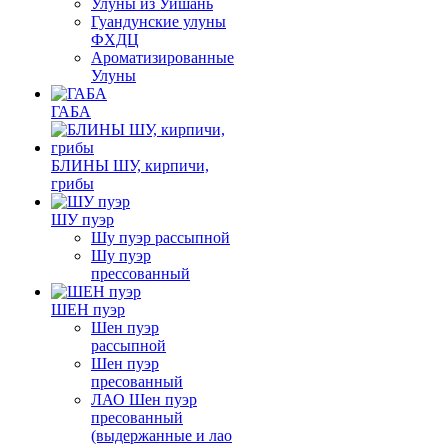
Улуны из Уишань
Гуандунские улуны
ФХДЦ
Ароматизированные
Улуны
ГАБА
БЛИНЫ ШУ, кирпичи,
грибы
ШУ пуэр
Шу пуэр рассыпной
Шу пуэр
прессованный
ШЕН пуэр
Шен пуэр
рассыпной
Шен пуэр
пресованный
ЛАО Шен пуэр
пресованный
(выдержанные и лао