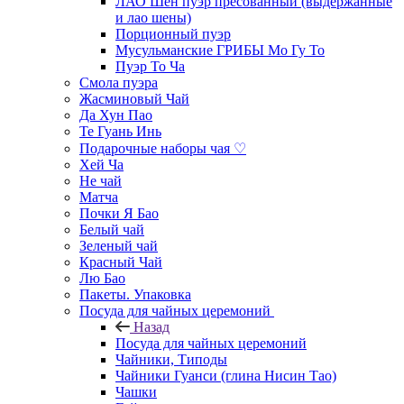
ЛАО Шен пуэр пресованный (выдержанные
и лао шены)
Порционный пуэр
Мусульманские ГРИБЫ Мо Гу То
Пуэр То Ча
Смола пуэра
Жасминовый Чай
Да Хун Пао
Те Гуань Инь
Подарочные наборы чая ♡
Хей Ча
Не чай
Матча
Почки Я Бао
Белый чай
Зеленый чай
Красный Чай
Лю Бао
Пакеты. Упаковка
Посуда для чайных церемоний
Назад
Посуда для чайных церемоний
Чайники, Типоды
Чайники Гуанси (глина Нисин Тао)
Чашки