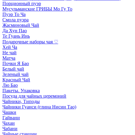
Порционный пуэр
Мусульманские ГРИБЫ Мо Гу То
Пуэр То Ча
Смола пуэра
Жасминовый Чай
Да Хун Пао
Те Гуань Инь
Подарочные наборы чая ♡
Хей Ча
Не чай
Матча
Почки Я Бао
Белый чай
Зеленый чай
Красный Чай
Лю Бао
Пакеты. Упаковка
Посуда для чайных церемоний
Чайники, Типоды
Чайники Гуанси (глина Нисин Тао)
Чашки
Гайвани
Чахаи
Чабани
Чайные станции