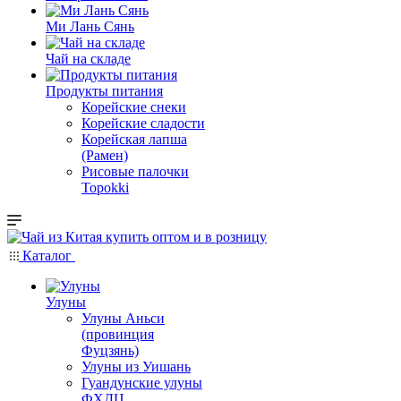
Ми Лань Сянь
Чай на складе
Продукты питания
Корейские снеки
Корейские сладости
Корейская лапша
(Рамен)
Рисовые палочки
Topokki
Каталог
Улуны
Улуны Аньси
(провинция
Фуцзянь)
Улуны из Уишань
Гуандунские улуны
ФХДЦ