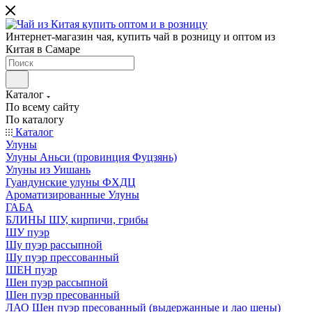
Интернет-магазин чая, купить чай в розницу и оптом из
Китая в Самаре
Каталог
По всему сайту
По каталогу
Каталог
Улуны
Улуны Аньси (провинция Фуцзянь)
Улуны из Уишань
Гуандунские улуны ФХДЦ
Ароматизированные Улуны
ГАБА
БЛИНЫ ШУ, кирпичи, грибы
ШУ пуэр
Шу пуэр рассыпной
Шу пуэр прессованный
ШЕН пуэр
Шен пуэр рассыпной
Шен пуэр пресованный
ЛАО Шен пуэр пресованный (выдержанные и лао шены)