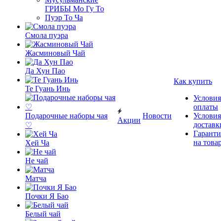
ГРИБЫ Мо Гу То
Пуэр То Ча
Смола пуэра
Жасминовый Чай
Да Хун Пао
Как купить
Те Гуань Инь
Условия
оплаты
Подарочные наборы чая
Новости
Условия
Акции
доставк
♡
Гаранти
на това
Хей Ча
Не чай
Матча
Почки Я Бао
Белый чай