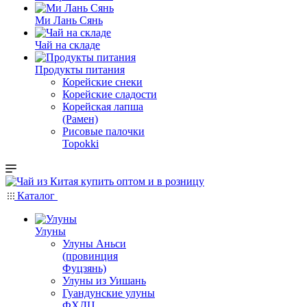
Ми Лань Сянь
Чай на складе
Продукты питания
Корейские снеки
Корейские сладости
Корейская лапша
(Рамен)
Рисовые палочки
Topokki
Каталог
Улуны
Улуны Аньси
(провинция
Фуцзянь)
Улуны из Уишань
Гуандунские улуны
ФХДЦ