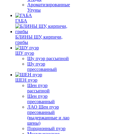
Ароматизированные
Улуны
ГАБА
БЛИНЫ ШУ, кирпичи,
грибы
ШУ пуэр
Шу пуэр рассыпной
Шу пуэр
прессованный
ШЕН пуэр
Шен пуэр
рассыпной
Шен пуэр
пресованный
ЛАО Шен пуэр
пресованный
(выдержанные и лао
шены)
Порционный пуэр
Мусульманские