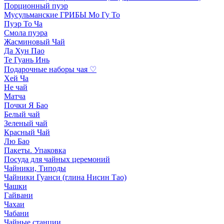
Порционный пуэр
Мусульманские ГРИБЫ Мо Гу То
Пуэр То Ча
Смола пуэра
Жасминовый Чай
Да Хун Пао
Те Гуань Инь
Подарочные наборы чая ♡
Хей Ча
Не чай
Матча
Почки Я Бао
Белый чай
Зеленый чай
Красный Чай
Лю Бао
Пакеты. Упаковка
Посуда для чайных церемоний
Чайники, Типоды
Чайники Гуанси (глина Нисин Тао)
Чашки
Гайвани
Чахаи
Чабани
Чайные станции