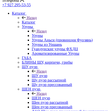
Телефоны
+7 927 295-53-55
Каталог
Назад
Каталог
Улуны
Назад
Улуны
Улуны Аньси (провинция Фуцзянь)
Улуны из Уишань
Гуандунские улуны ФХДЦ
Ароматизированные Улуны
ГАБА
БЛИНЫ ШУ, кирпичи, грибы
ШУ пуэр
Назад
ШУ пуэр
Шу пуэр рассыпной
Шу пуэр прессованный
ШЕН пуэр
Назад
ШЕН пуэр
Шен пуэр рассыпной
Шен пуэр пресованный