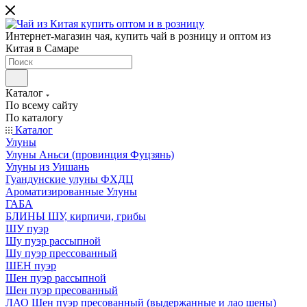
Интернет-магазин чая, купить чай в розницу и оптом из
Китая в Самаре
Каталог
По всему сайту
По каталогу
Каталог
Улуны
Улуны Аньси (провинция Фуцзянь)
Улуны из Уишань
Гуандунские улуны ФХДЦ
Ароматизированные Улуны
ГАБА
БЛИНЫ ШУ, кирпичи, грибы
ШУ пуэр
Шу пуэр рассыпной
Шу пуэр прессованный
ШЕН пуэр
Шен пуэр рассыпной
Шен пуэр пресованный
ЛАО Шен пуэр пресованный (выдержанные и лао шены)