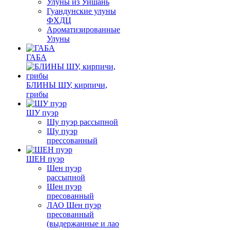
Улуны из Уишань
Гуандунские улуны
ФХДЦ
Ароматизированные
Улуны
ГАБА
БЛИНЫ ШУ, кирпичи,
грибы
ШУ пуэр
Шу пуэр рассыпной
Шу пуэр
прессованный
ШЕН пуэр
Шен пуэр
рассыпной
Шен пуэр
пресованный
ЛАО Шен пуэр
пресованный
(выдержанные и лао