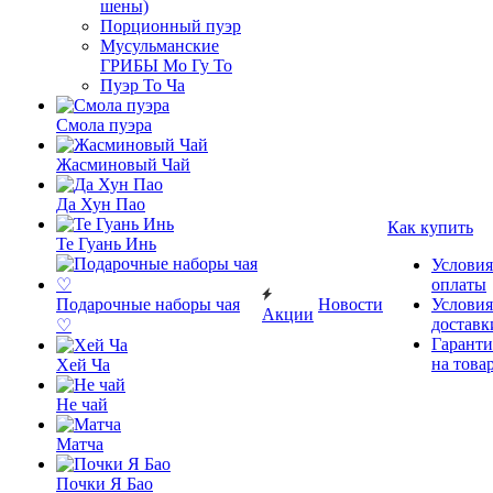
шены)
Порционный пуэр
Мусульманские
ГРИБЫ Мо Гу То
Пуэр То Ча
Смола пуэра
Жасминовый Чай
Да Хун Пао
Как купить
Те Гуань Инь
Условия
оплаты
Подарочные наборы чая
Новости
Условия
Акции
доставк
♡
Гаранти
на това
Хей Ча
Не чай
Матча
Почки Я Бао