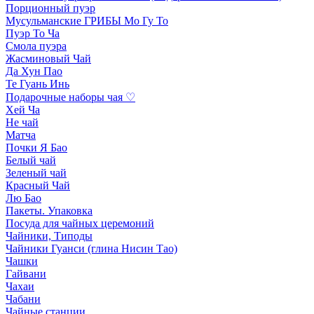
Порционный пуэр
Мусульманские ГРИБЫ Мо Гу То
Пуэр То Ча
Смола пуэра
Жасминовый Чай
Да Хун Пао
Те Гуань Инь
Подарочные наборы чая ♡
Хей Ча
Не чай
Матча
Почки Я Бао
Белый чай
Зеленый чай
Красный Чай
Лю Бао
Пакеты. Упаковка
Посуда для чайных церемоний
Чайники, Типоды
Чайники Гуанси (глина Нисин Тао)
Чашки
Гайвани
Чахаи
Чабани
Чайные станции