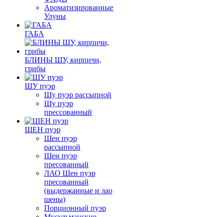
Ароматизированные
Улуны
ГАБА
БЛИНЫ ШУ, кирпичи,
грибы
ШУ пуэр
Шу пуэр рассыпной
Шу пуэр
прессованный
ШЕН пуэр
Шен пуэр
рассыпной
Шен пуэр
пресованный
ЛАО Шен пуэр
пресованный
(выдержанные и лао
шены)
Порционный пуэр
Мусульманские