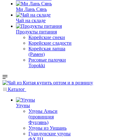
Ми Лань Сянь
Чай на складе
Продукты питания
Корейские снеки
Корейские сладости
Корейская лапша
(Рамен)
Рисовые палочки
Topokki
Каталог
Улуны
Улуны Аньси
(провинция
Фуцзянь)
Улуны из Уишань
Гуандунские улуны
ФХДЦ