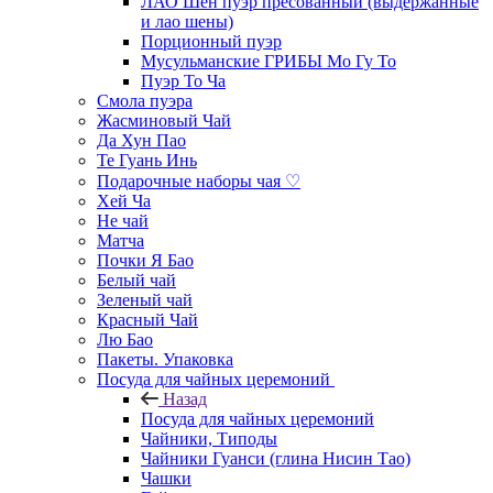
ЛАО Шен пуэр пресованный (выдержанные
и лао шены)
Порционный пуэр
Мусульманские ГРИБЫ Мо Гу То
Пуэр То Ча
Смола пуэра
Жасминовый Чай
Да Хун Пао
Те Гуань Инь
Подарочные наборы чая ♡
Хей Ча
Не чай
Матча
Почки Я Бао
Белый чай
Зеленый чай
Красный Чай
Лю Бао
Пакеты. Упаковка
Посуда для чайных церемоний
Назад
Посуда для чайных церемоний
Чайники, Типоды
Чайники Гуанси (глина Нисин Тао)
Чашки