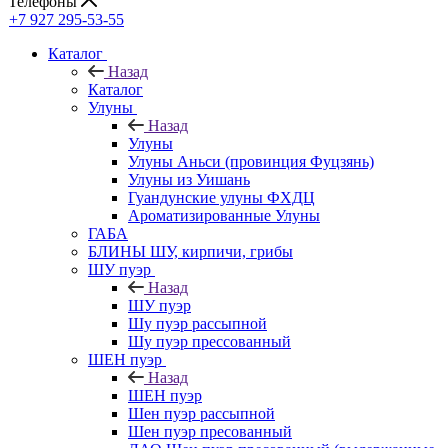
Телефоны
+7 927 295-53-55
Каталог
Назад
Каталог
Улуны
Назад
Улуны
Улуны Аньси (провинция Фуцзянь)
Улуны из Уишань
Гуандунские улуны ФХДЦ
Ароматизированные Улуны
ГАБА
БЛИНЫ ШУ, кирпичи, грибы
ШУ пуэр
Назад
ШУ пуэр
Шу пуэр рассыпной
Шу пуэр прессованный
ШЕН пуэр
Назад
ШЕН пуэр
Шен пуэр рассыпной
Шен пуэр пресованный