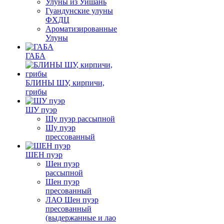
Улуны из Уишань
Гуандунские улуны
ФХДЦ
Ароматизированные
Улуны
ГАБА
БЛИНЫ ШУ, кирпичи,
грибы
ШУ пуэр
Шу пуэр рассыпной
Шу пуэр
прессованный
ШЕН пуэр
Шен пуэр
рассыпной
Шен пуэр
пресованный
ЛАО Шен пуэр
пресованный
(выдержанные и лао