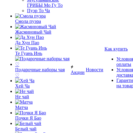
ГРИБЫ Мо Гу То
Пуэр То Ча
Смола пуэра
Жасминовый Чай
Да Хун Пао
Как купить
Те Гуань Инь
Условия
оплаты
Подарочные наборы чая
Новости
Условия
Акции
доставк
♡
Гаранти
на това
Хей Ча
Не чай
Матча
Почки Я Бао
Белый чай