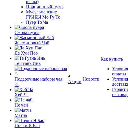
шены)
Порционный пуэр
Мусульманские
ГРИБЫ Мо Гу То
Пуэр То Ча
Смола пуэра
Жасминовый Чай
Да Хун Пао
Как купить
Те Гуань Инь
Условия
оплаты
Подарочные наборы чая
Новости
Условия
Акции
доставк
♡
Гаранти
на това
Хей Ча
Не чай
Матча
Почки Я Бао