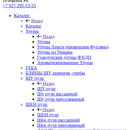
Телефоны
+7 927 295-53-55
Каталог
Назад
Каталог
Улуны
Назад
Улуны
Улуны Аньси (провинция Фуцзянь)
Улуны из Уишань
Гуандунские улуны ФХДЦ
Ароматизированные Улуны
ГАБА
БЛИНЫ ШУ, кирпичи, грибы
ШУ пуэр
Назад
ШУ пуэр
Шу пуэр рассыпной
Шу пуэр прессованный
ШЕН пуэр
Назад
ШЕН пуэр
Шен пуэр рассыпной
Шен пуэр пресованный