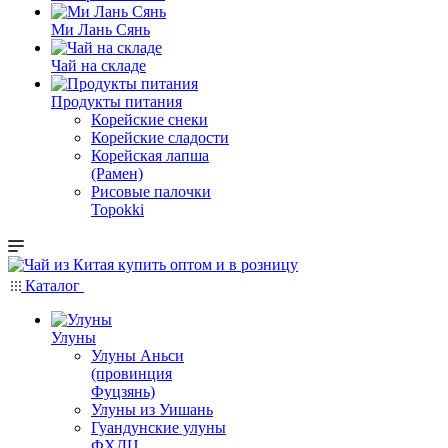
Ми Лань Сянь
Чай на складе
Продукты питания
Корейские снеки
Корейские сладости
Корейская лапша
(Рамен)
Рисовые палочки
Topokki
Каталог
Улуны
Улуны Аньси
(провинция
Фуцзянь)
Улуны из Уишань
Гуандунские улуны
ФХДЦ