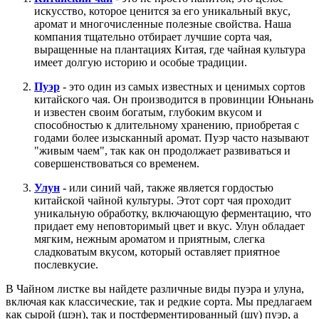
искусство, которое ценится за его уникальный вкус,
аромат и многочисленные полезные свойства. Наша
компания тщательно отбирает лучшие сорта чая,
выращенные на плантациях Китая, где чайная культура
имеет долгую историю и особые традиции.
Пуэр
- это один из самых известных и ценимых сортов
китайского чая. Он производится в провинции Юньнань
и известен своим богатым, глубоким вкусом и
способностью к длительному хранению, приобретая с
годами более изысканный аромат. Пуэр часто называют
"живым чаем", так как он продолжает развиваться и
совершенствоваться со временем.
Улун
-
или синий чай, также является гордостью
китайской чайной культуры. Этот сорт чая проходит
уникальную обработку, включающую ферментацию, что
придает ему неповторимый цвет и вкус. Улун обладает
мягким, нежным ароматом и приятным, слегка
сладковатым вкусом, который оставляет приятное
послевкусие.
В Чайном листке вы найдете различные виды пуэра и улуна,
включая как классические, так и редкие сорта. Мы предлагаем
как сырой (шэн), так и постферментированный (шу) пуэр, а