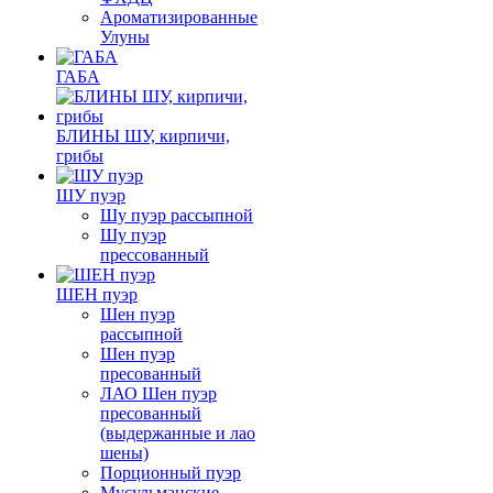
Ароматизированные
Улуны
ГАБА
БЛИНЫ ШУ, кирпичи,
грибы
ШУ пуэр
Шу пуэр рассыпной
Шу пуэр
прессованный
ШЕН пуэр
Шен пуэр
рассыпной
Шен пуэр
пресованный
ЛАО Шен пуэр
пресованный
(выдержанные и лао
шены)
Порционный пуэр
Мусульманские