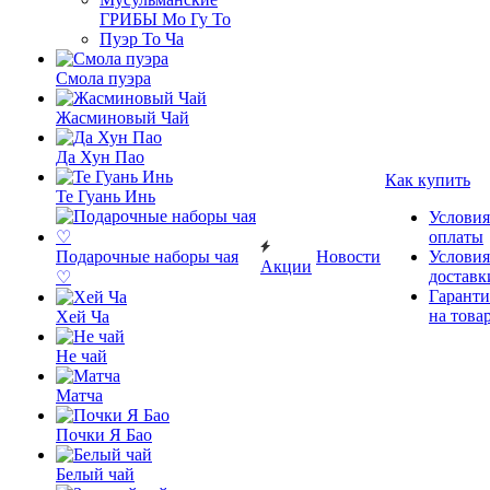
ГРИБЫ Мо Гу То
Пуэр То Ча
Смола пуэра
Жасминовый Чай
Да Хун Пао
Как купить
Те Гуань Инь
Условия
оплаты
Подарочные наборы чая
Новости
Условия
Акции
доставк
♡
Гаранти
на това
Хей Ча
Не чай
Матча
Почки Я Бао
Белый чай