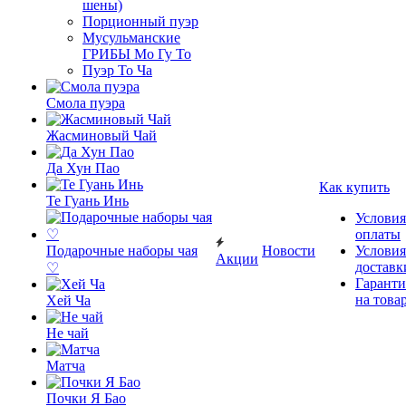
шены)
Порционный пуэр
Мусульманские
ГРИБЫ Мо Гу То
Пуэр То Ча
Смола пуэра
Жасминовый Чай
Да Хун Пао
Как купить
Те Гуань Инь
Условия
оплаты
Подарочные наборы чая
Новости
Условия
Акции
доставк
♡
Гаранти
на това
Хей Ча
Не чай
Матча
Почки Я Бао