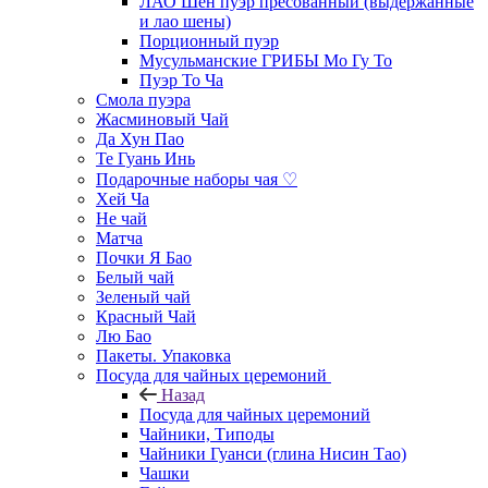
ЛАО Шен пуэр пресованный (выдержанные
и лао шены)
Порционный пуэр
Мусульманские ГРИБЫ Мо Гу То
Пуэр То Ча
Смола пуэра
Жасминовый Чай
Да Хун Пао
Те Гуань Инь
Подарочные наборы чая ♡
Хей Ча
Не чай
Матча
Почки Я Бао
Белый чай
Зеленый чай
Красный Чай
Лю Бао
Пакеты. Упаковка
Посуда для чайных церемоний
Назад
Посуда для чайных церемоний
Чайники, Типоды
Чайники Гуанси (глина Нисин Тао)
Чашки