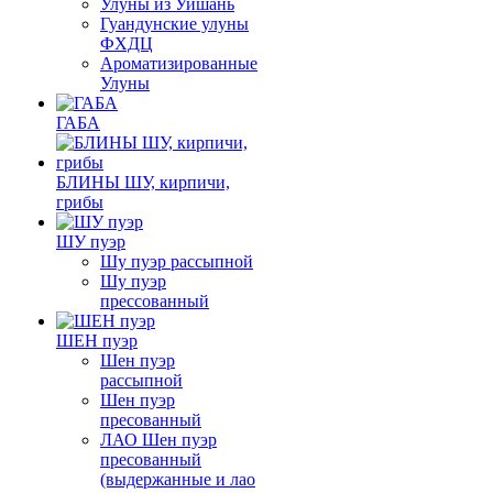
Улуны из Уишань
Гуандунские улуны
ФХДЦ
Ароматизированные
Улуны
ГАБА
БЛИНЫ ШУ, кирпичи,
грибы
ШУ пуэр
Шу пуэр рассыпной
Шу пуэр
прессованный
ШЕН пуэр
Шен пуэр
рассыпной
Шен пуэр
пресованный
ЛАО Шен пуэр
пресованный
(выдержанные и лао