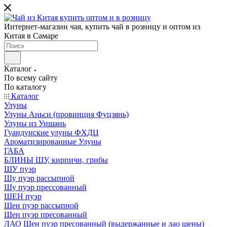
Интернет-магазин чая, купить чай в розницу и оптом из
Китая в Самаре
Каталог
По всему сайту
По каталогу
Каталог
Улуны
Улуны Аньси (провинция Фуцзянь)
Улуны из Уишань
Гуандунские улуны ФХДЦ
Ароматизированные Улуны
ГАБА
БЛИНЫ ШУ, кирпичи, грибы
ШУ пуэр
Шу пуэр рассыпной
Шу пуэр прессованный
ШЕН пуэр
Шен пуэр рассыпной
Шен пуэр пресованный
ЛАО Шен пуэр пресованный (выдержанные и лао шены)