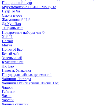
Порционный пуэр
Мусульманские ГРИБЫ Мо Гу То
Пуэр То Ча
Смола пуэра
Жасминовый Чай
Да Хун Пао
Те Гуань Инь
Подарочные наборы чая ♡
Хей Ча
Не чай
Матча
Почки Я Бао
Белый чай
Зеленый чай
Красный Чай
Лю Бао
Пакеты. Упаковка
Посуда для чайных церемоний
Чайники, Типоды
Чайники Гуанси (глина Нисин Тао)
Чашки
Гайвани
Чахаи
Чабани
Чайные станции